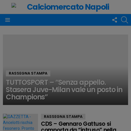
FOLLO
C
US
Menu
ULTIMISSIME
CALCIO
NAPOLI
E
CALCIOMERCATO
RASSEGNA STAMPA
TUTTOSPORT – “Senza appello.
Stasera Juve-Milan vale un posto in
Champions”
RASSEGNA STAMPA
CDS – Gennaro Gattuso si
comporta da “intruso” nella