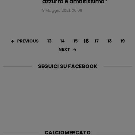
azzurra è ambitissima”
8 Maggio 2021, 00:09
16
PREVIOUS
13
14
15
17
18
19
NEXT
SEGUICI SU FACEBOOK
CALCIOMERCATO