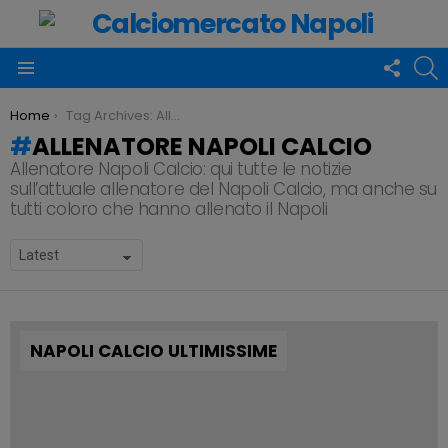
FOLLO
C
US
Menu
You are here:
Home
Tag Archives: Allenatore Napoli Calcio
ALLENATORE NAPOLI CALCIO
Allenatore Napoli Calcio: qui tutte le notizie
sull’attuale allenatore del Napoli Calcio, ma anche su
tutti coloro che hanno allenato il Napoli
SUBTERMS
NAPOLI CALCIO ULTIMISSIME