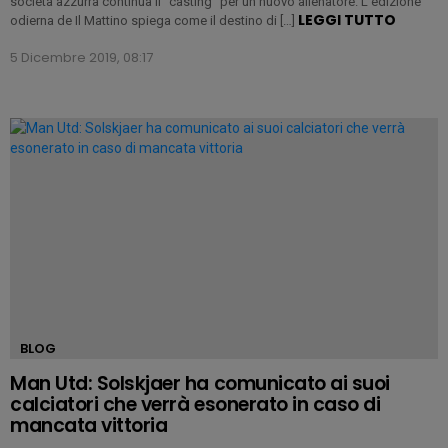
società azzurra continua il ”casting” per un nuovo allenatore. L’edizione
LEGGI TUTTO
odierna de Il Mattino spiega come il destino di […]
5 Dicembre 2019, 08:17
BLOG
Man Utd: Solskjaer ha comunicato ai suoi
calciatori che verrà esonerato in caso di
mancata vittoria