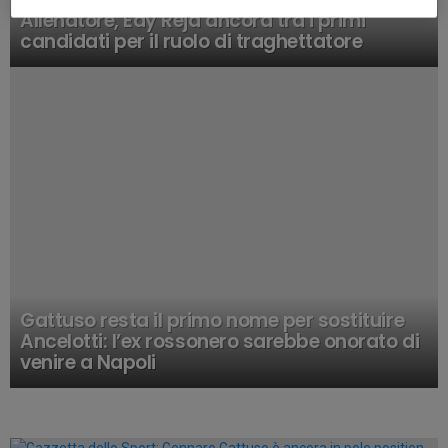
Allenatore, Edy Reja ancora tra i primi
candidati per il ruolo di traghettatore
Gattuso resta il primo nome per sostituire
Ancelotti: l’ex rossonero sarebbe onorato di
venire a Napoli