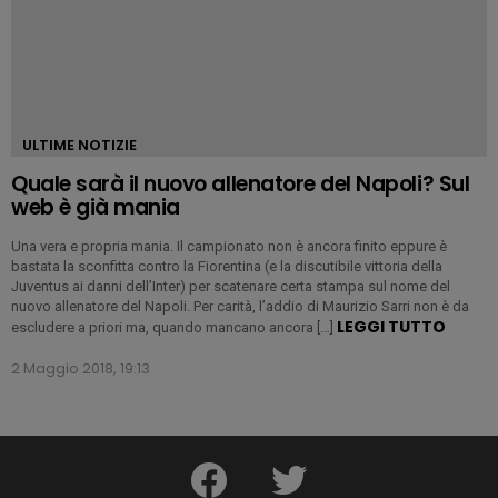
ULTIME NOTIZIE
Quale sarà il nuovo allenatore del Napoli? Sul
web è già mania
Una vera e propria mania. Il campionato non è ancora finito eppure è
bastata la sconfitta contro la Fiorentina (e la discutibile vittoria della
Juventus ai danni dell’Inter) per scatenare certa stampa sul nome del
nuovo allenatore del Napoli. Per carità, l’addio di Maurizio Sarri non è da
LEGGI TUTTO
escludere a priori ma, quando mancano ancora […]
2 Maggio 2018, 19:13
facebook
twitter