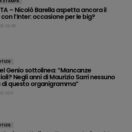
A STAMPA
A – Nicolò Barella aspetta ancora il
con l’Inter: occasione per le big?
21, 02:45
TIZIE
el Genio sottolinea: “Mancanze
iali? Negli anni di Maurizio Sarri nessuno
a di questo organigramma”
1, 02:11
TIZIE