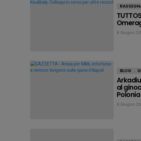
RASSEGN
TUTTOSP
Omeragic
8 Giugno 202
BLOG
U
Arkadius
al ginoc
Polonia
8 Giugno 202