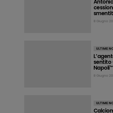
Antonio
cession
smenti
8 Giugno 20
ULTIME NO
L’agente
sentito 
Napoli'”
8 Giugno 20
ULTIME NO
Calciom