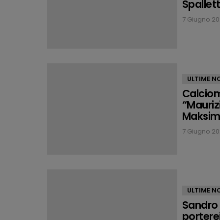
Spallet
7 Giugno 202
ULTIME NO
Calciom
“Mauriz
Maksim
7 Giugno 202
ULTIME NO
Sandro 
porterei