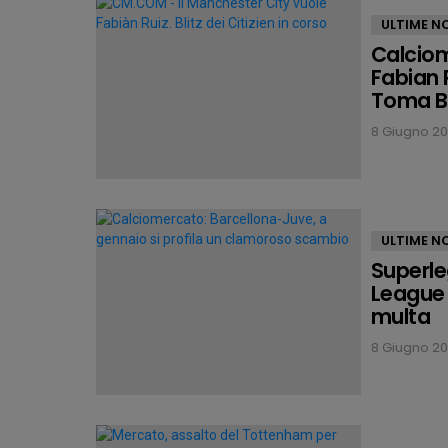
ULTIME NO
Calciom
Fabian R
Toma B
8 Giugno 202
ULTIME NO
Superle
League 
multa
8 Giugno 202