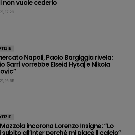
ti non vuole cederlo
1, 17:26
TIZIE
ercato Napoli, Paolo Bargiggia rivela:
io Sarri vorrebbe Elseid Hysaj e Nikola
ovic”
1, 16:55
TIZIE
Mazzola incorona Lorenzo Insigne: “Lo
 subito all’Inter perché mi piace il calcio”