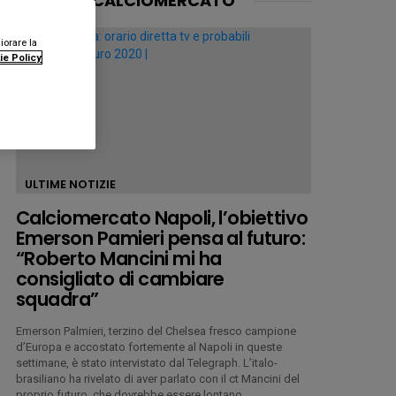
CALCIOMERCATO
iorare la
ie Policy
ULTIME NOTIZIE
Calciomercato Napoli, l’obiettivo
Emerson Pamieri pensa al futuro:
“Roberto Mancini mi ha
consigliato di cambiare
squadra”
Emerson Palmieri, terzino del Chelsea fresco campione
d’Europa e accostato fortemente al Napoli in queste
settimane, è stato intervistato dal Telegraph. L’italo-
brasiliano ha rivelato di aver parlato con il ct Mancini del
proprio futuro, che dovrebbe essere lontano