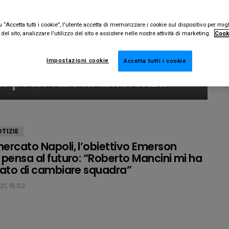
“Accetta tutti i cookie”, l'utente accetta di memorizzare i cookie sul dispositivo per migl
el sito, analizzare l'utilizzo del sito e assistere nelle nostre attività di marketing.
Cook
ies Mertens: “Capisce sempre
Impostazioni cookie
Accetta tutti i cookie
r poter fare la differenza”
TIZIE
ercato Napoli, l’obiettivo Emerson
 pensa al futuro: “Roberto Mancini mi ha
iato di cambiare squadra”
1, 15:52