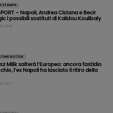
A STAMPA
ORT – Napoli, Andrea Cistana e Becir
 i possibili sostituti di Kalidou Koulibaly
1, 03:51
LTIME NOTIZIE
z Milik salterà l’Europeo: ancora fastidio
chio, l’ex Napoli ha lasciato il ritiro della
1, 03:17