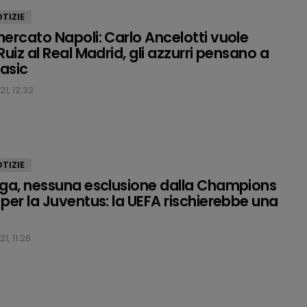
TIZIE
ercato Napoli: Carlo Ancelotti vuole
uiz al Real Madrid, gli azzurri pensano a
asic
1, 12:32
TIZIE
ga, nessuna esclusione dalla Champions
per la Juventus: la UEFA rischierebbe una
1, 11:26