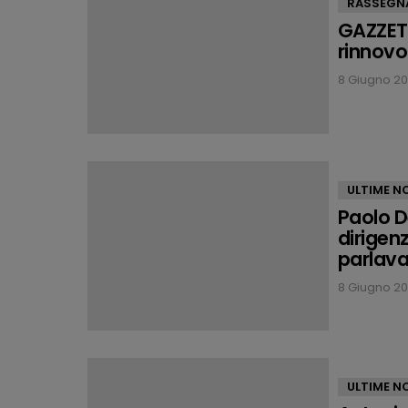
RASSEGN
GAZZETT
rinnovo 
8 Giugno 20
ULTIME NO
Paolo D
dirigenz
parlav
8 Giugno 202
ULTIME NO