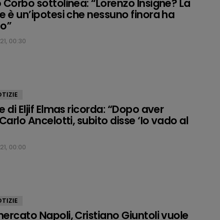
 Corbo sottolinea: “Lorenzo Insigne? La
e è un’ipotesi che nessuno finora ha
to”
21, 00:30
TIZIE
 di Eljif Elmas ricorda: “Dopo aver
Carlo Ancelotti, subito disse ‘Io vado al
21, 00:00
TIZIE
ercato Napoli, Cristiano Giuntoli vuole