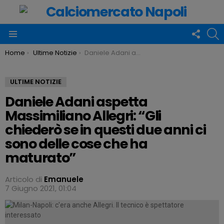
FOLLO
C
US
Menu
You are here:
Home
Ultime Notizie
Daniele Adani aspetta Massimiliano Allegri: “Gli chiederò se in questi due anni ci sono delle cose che ha maturato”
ULTIME NOTIZIE
Daniele Adani aspetta
Massimiliano Allegri: “Gli
chiederò se in questi due anni ci
sono delle cose che ha
maturato”
Articolo di
Emanuele
7 Giugno 2021, 01:04