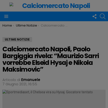
FOLLO
C
US
Menu
You are here:
Home
Ultime Notizie
Calciomercato Napoli, Paolo Bargiggia rivela: “Maurizio Sarri vorrebbe Elseid Hysaj e Nikola Maksimovic”
ULTIME NOTIZIE
Calciomercato Napoli, Paolo
Bargiggia rivela: “Maurizio Sarri
vorrebbe Elseid Hysaj e Nikola
Maksimovic”
Articolo di
Emanuele
7 Giugno 2021, 16:55