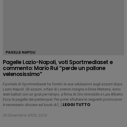
PAGELLE NAPOLI
Pagelle Lazio-Napoli, voti Sportmediaset e
commento: Mario Rui “perde un pallone
velenosissimo”
Il portale di Sportmediaset ha fornito le sue valutazioni sugli azzurri dopo
Lazio-Napoli. Gli azzurri, orfani di Lorenzo Insigne e Dries Mertens, sono
stati battuti con un goal per tempo, a firma di Ciro Immobile e Luis Alberto.
Ecco le pagelle dei partenopei: Per poter sfruttare le seguenti promozioni
LEGGI TUTTO
è necessario cliccare sul book di […]
20 Dicembre 2020, 23:13