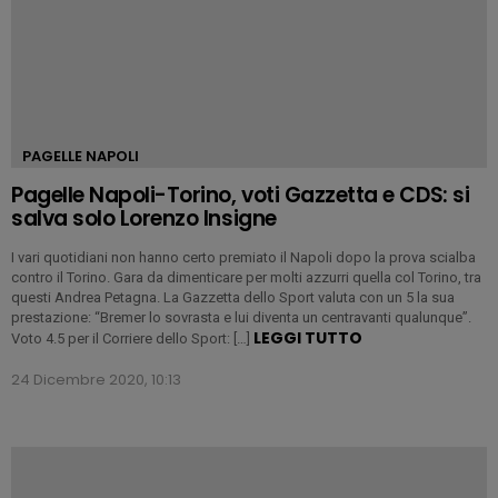
PAGELLE NAPOLI
Pagelle Napoli-Torino, voti Gazzetta e CDS: si
salva solo Lorenzo Insigne
I vari quotidiani non hanno certo premiato il Napoli dopo la prova scialba
contro il Torino. Gara da dimenticare per molti azzurri quella col Torino, tra
questi Andrea Petagna. La Gazzetta dello Sport valuta con un 5 la sua
prestazione: “Bremer lo sovrasta e lui diventa un centravanti qualunque”.
LEGGI TUTTO
Voto 4.5 per il Corriere dello Sport: […]
24 Dicembre 2020, 10:13