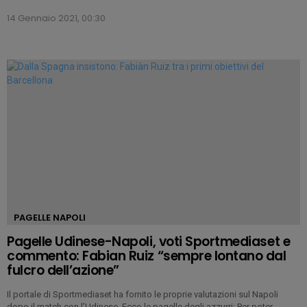
14 Gennaio 2021, 00:30
PAGELLE NAPOLI
Pagelle Udinese-Napoli, voti Sportmediaset e
commento: Fabian Ruiz “sempre lontano dal
fulcro dell’azione”
Il portale di Sportmediaset ha fornito le proprie valutazioni sul Napoli
dopo il match con l’Udinese. Ecco le pagelle degli azzurri: Per poter