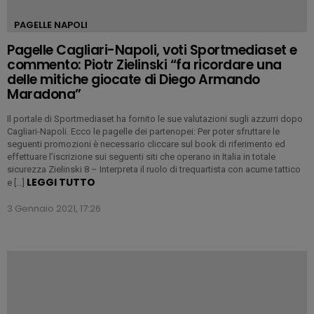
PAGELLE NAPOLI
Pagelle Cagliari-Napoli, voti Sportmediaset e
commento: Piotr Zielinski “fa ricordare una
delle mitiche giocate di Diego Armando
Maradona”
Il portale di Sportmediaset ha fornito le sue valutazioni sugli azzurri dopo
Cagliari-Napoli. Ecco le pagelle dei partenopei: Per poter sfruttare le
seguenti promozioni è necessario cliccare sul book di riferimento ed
effettuare l’iscrizione sui seguenti siti che operano in Italia in totale
sicurezza Zielinski 8 – Interpreta il ruolo di trequartista con acume tattico
LEGGI TUTTO
e […]
3 Gennaio 2021, 17:26