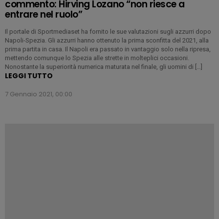
commento: Hirving Lozano “non riesce a
entrare nel ruolo”
Il portale di Sportmediaset ha fornito le sue valutazioni sugli azzurri dopo
Napoli-Spezia. Gli azzurri hanno ottenuto la prima sconfitta del 2021, alla
prima partita in casa. Il Napoli era passato in vantaggio solo nella ripresa,
mettendo comunque lo Spezia alle strette in molteplici occasioni.
Nonostante la superiorità numerica maturata nel finale, gli uomini di […]
LEGGI TUTTO
7 Gennaio 2021, 00:00