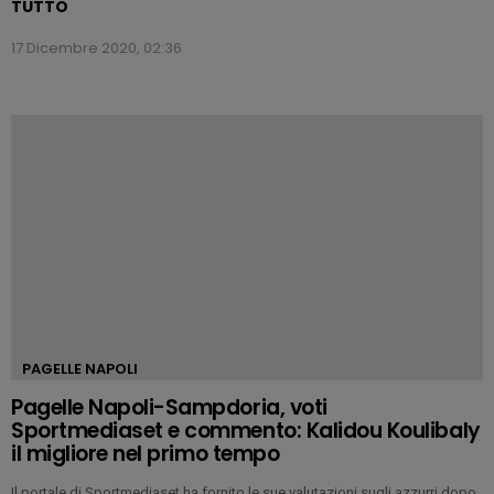
TUTTO
17 Dicembre 2020, 02:36
PAGELLE NAPOLI
Pagelle Napoli-Sampdoria, voti
Sportmediaset e commento: Kalidou Koulibaly
il migliore nel primo tempo
Il portale di Sportmediaset ha fornito le sue valutazioni sugli azzurri dopo