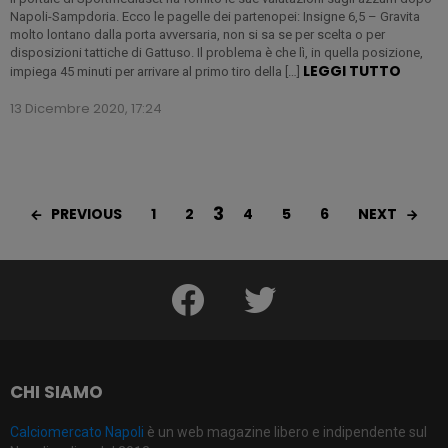
Napoli-Sampdoria. Ecco le pagelle dei partenopei: Insigne 6,5 – Gravita
molto lontano dalla porta avversaria, non si sa se per scelta o per
disposizioni tattiche di Gattuso. Il problema è che lì, in quella posizione,
LEGGI TUTTO
impiega 45 minuti per arrivare al primo tiro della […]
13 Dicembre 2020, 17:24
3
PREVIOUS
NEXT
1
2
4
5
6
facebook
twitter
CHI SIAMO
Calciomercato Napoli
è un web magazine libero e indipendente sul