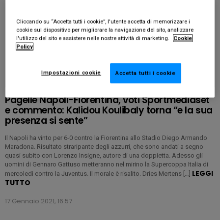
Cliccando su “Accetta tutti i cookie”, l'utente accetta di memorizzare i
cookie sul dispositivo per migliorare la navigazione del sito, analizzare
l'utilizzo del sito e assistere nelle nostre attività di marketing.
Cookie
Policy
Impostazioni cookie
Accetta tutti i cookie
PAGELLE NAPOLI
Pagelle Napoli-Fiorentina, voti Sportmediaset
e commento: Kalidou Koulibaly torna “e la sua
presenza si sente”
Il Napoli ha vinto per 6-0 contro la Fiorentina allo Stadio Diego Armando
Maradona. Risultato straripante degli azzurri, che sono andati a segno
quasi subito con Lorenzo Insigne, autore di una doppietta. Adesso gli
uomini di Gennaro Gattuso metteranno nel mirino la Supercoppa Italia di
LEGGI
mercoledì contro la Juventus. Il morale è risalito. Dries Mertens […]
TUTTO
17 Gennaio 2021, 16:57