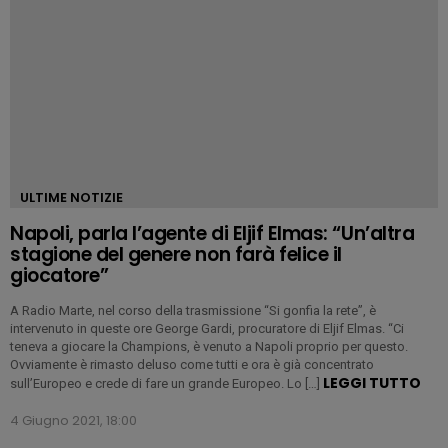
ULTIME NOTIZIE
Napoli, parla l’agente di Eljif Elmas: “Un’altra
stagione del genere non farà felice il
giocatore”
A Radio Marte, nel corso della trasmissione “Si gonfia la rete”, è
intervenuto in queste ore George Gardi, procuratore di Eljif Elmas. “Ci
teneva a giocare la Champions, è venuto a Napoli proprio per questo.
Ovviamente è rimasto deluso come tutti e ora è già concentrato
LEGGI TUTTO
sull’Europeo e crede di fare un grande Europeo. Lo […]
4 Giugno 2021, 18:00