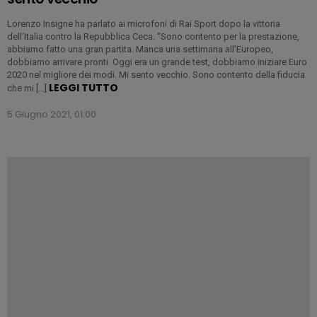
Lorenzo Insigne ha parlato ai microfoni di Rai Sport dopo la vittoria
dell’Italia contro la Repubblica Ceca. “Sono contento per la prestazione,
abbiamo fatto una gran partita. Manca una settimana all’Europeo,
dobbiamo arrivare pronti. Oggi era un grande test, dobbiamo iniziare Euro
2020 nel migliore dei modi. Mi sento vecchio. Sono contento della fiducia
LEGGI TUTTO
che mi […]
5 Giugno 2021, 01:00