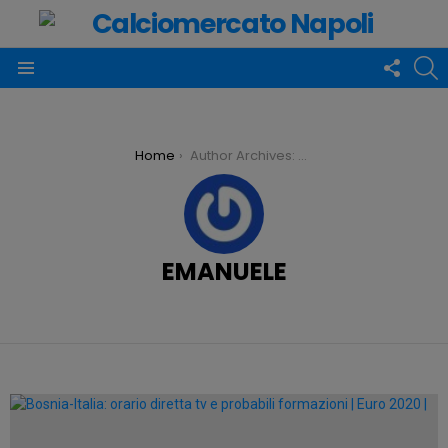
FOLLO
C
US
Menu
You are here:
Home
Author Archives: Emanuele
EMANUELE