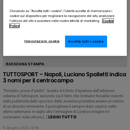
Cliccando su “Accetta tutti i cookie”, l'utente accetta di memorizzare i
cookie sul dispositivo per migliorare la navigazione del sito, analizzare
l'utilizzo del sito e assistere nelle nostre attività di marketing.
Cookie
Policy
Impostazioni cookie
Accetta tutti i cookie
RASSEGNA STAMPA
TUTTOSPORT – Napoli, Luciano Spalletti indica
3 nomi per il centrocampo
“Ronaldo, prova d’addio”. Questo è il titolo d’apertura dell’edizione
odierna di Tuttosport, secondo cui il fatto che Cristiano Ronaldo manchi
dalla pubblicità dello sponsor della Juventus potrebbe essere un indizio
di un divorzio imminente. Il portoghese è sempre stato criptico nelle
ultime settimane. In taglio alto l’immagine di Lorenzo Insigne e il
LEGGI TUTTO
commento sulla vittoria […]
5 Giugno 2021, 14:19