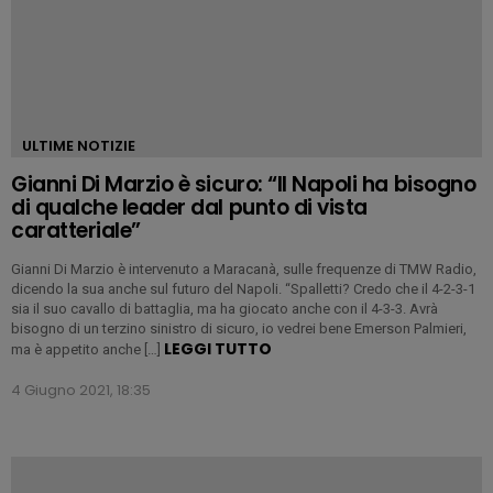
ULTIME NOTIZIE
Gianni Di Marzio è sicuro: “Il Napoli ha bisogno
di qualche leader dal punto di vista
caratteriale”
Gianni Di Marzio è intervenuto a Maracanà, sulle frequenze di TMW Radio,
dicendo la sua anche sul futuro del Napoli. “Spalletti? Credo che il 4-2-3-1
sia il suo cavallo di battaglia, ma ha giocato anche con il 4-3-3. Avrà
bisogno di un terzino sinistro di sicuro, io vedrei bene Emerson Palmieri,
LEGGI TUTTO
ma è appetito anche […]
4 Giugno 2021, 18:35