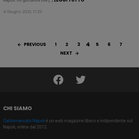
Napoli. Un giocatore che […]
4 Giugno 2021, 17:20
4
PREVIOUS
1
2
3
5
6
7
NEXT
facebook
twitter
CHI SIAMO
Calciomercato Napoli
è un web magazine libero e indipendente sul
Napoli, online dal 2012.