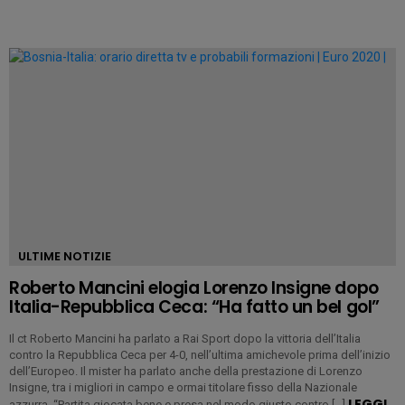
ULTIME NOTIZIE
Roberto Mancini elogia Lorenzo Insigne dopo
Italia-Repubblica Ceca: “Ha fatto un bel gol”
Il ct Roberto Mancini ha parlato a Rai Sport dopo la vittoria dell’Italia
contro la Repubblica Ceca per 4-0, nell’ultima amichevole prima dell’inizio
dell’Europeo. Il mister ha parlato anche della prestazione di Lorenzo
Insigne, tra i migliori in campo e ormai titolare fisso della Nazionale
LEGGI
azzurra. “Partita giocata bene e presa nel modo giusto contro […]