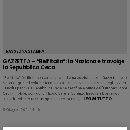
RASSEGNA STAMPA
GAZZETTA – “Bell’Italia”: la Nazionale travolge
la Repubblica Ceca
“Bell’Italia” è il titolo con cui si apre l’odierna edizione de La Gazzetta dello
Sport oggi in edicola in riferimento all’ amichevole di ieri sera degli azzurri.
Travolta per 4-0 la Repubblica Ceca nel test finale prima dell’Europeo. Apre
Ciro Immobile, poi i gol di Nicolò Barella, Lorenzo Inisgne e Domenico
LEGGI TUTTO
Berardi. Roberto Mancini spera di recuperare […]
5 Giugno 2021, 14:49