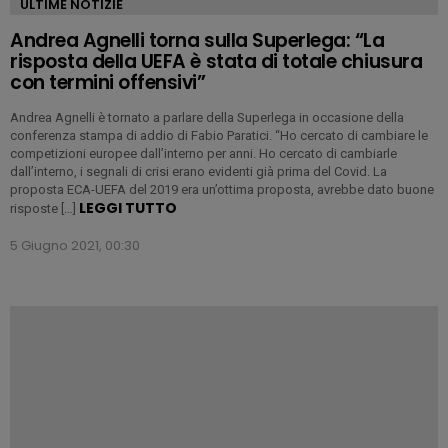
ULTIME NOTIZIE
Andrea Agnelli torna sulla Superlega: “La
risposta della UEFA è stata di totale chiusura
con termini offensivi”
Andrea Agnelli è tornato a parlare della Superlega in occasione della
conferenza stampa di addio di Fabio Paratici. “Ho cercato di cambiare le
competizioni europee dall’interno per anni. Ho cercato di cambiarle
dall’interno, i segnali di crisi erano evidenti già prima del Covid. La
proposta ECA-UEFA del 2019 era un’ottima proposta, avrebbe dato buone
LEGGI TUTTO
risposte […]
5 Giugno 2021, 00:30