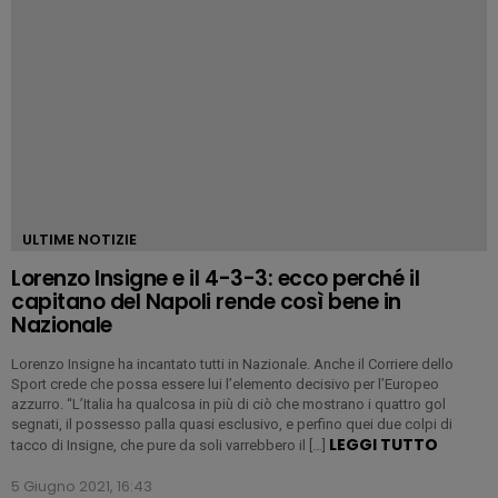
ULTIME NOTIZIE
Lorenzo Insigne e il 4-3-3: ecco perché il
capitano del Napoli rende così bene in
Nazionale
Lorenzo Insigne ha incantato tutti in Nazionale. Anche il Corriere dello
Sport crede che possa essere lui l’elemento decisivo per l’Europeo
azzurro. “L’Italia ha qualcosa in più di ciò che mostrano i quattro gol
segnati, il possesso palla quasi esclusivo, e perfino quei due colpi di
LEGGI TUTTO
tacco di Insigne, che pure da soli varrebbero il […]
5 Giugno 2021, 16:43