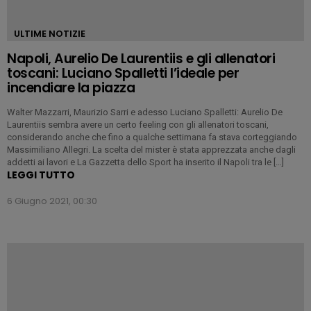
ULTIME NOTIZIE
Napoli, Aurelio De Laurentiis e gli allenatori
toscani: Luciano Spalletti l’ideale per
incendiare la piazza
Walter Mazzarri, Maurizio Sarri e adesso Luciano Spalletti: Aurelio De
Laurentiis sembra avere un certo feeling con gli allenatori toscani,
considerando anche che fino a qualche settimana fa stava corteggiando
Massimiliano Allegri. La scelta del mister è stata apprezzata anche dagli
addetti ai lavori e La Gazzetta dello Sport ha inserito il Napoli tra le […]
LEGGI TUTTO
6 Giugno 2021, 00:30