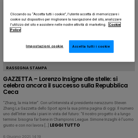
Cliccando su “Accetta tutti i cookie”, l'utente accetta di memorizzare i
cookie sul dispositivo per migliorare la navigazione del sito, analizzare
l'utilizzo del sito e assistere nelle nostre attività di marketing.
Cookie
Policy
Impostazioni cookie
Accetta tutti i cookie
RASSEGNA STAMPA
GAZZETTA – Lorenzo Insigne alle stelle: si
celebra ancora il successo sulla Repubblica
Ceca
“Zhang, la mia Inter”. Con un’intervista al presidente nerazzurro Steven
Zhang La Gazzetta dello Sport apre la sua prima pagina di oggi. Il numero
uno dell’Inter svela i piani in vista del futuro: “Il nostro progetto è a lungo
termine: bisogna far bene in Champions League. Simone Inzaghi è l’uomo
LEGGI TUTTO
giusto e con noi lavora […]
6 Giugno 2021, 14:19