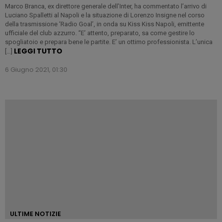
Marco Branca, ex direttore generale dell’Inter, ha commentato l’arrivo di
Luciano Spalletti al Napoli e la situazione di Lorenzo Insigne nel corso
della trasmissione ‘Radio Goal’, in onda su Kiss Kiss Napoli, emittente
ufficiale del club azzurro. “E’ attento, preparato, sa come gestire lo
spogliatoio e prepara bene le partite. E’ un ottimo professionista. L’unica
LEGGI TUTTO
[…]
6 Giugno 2021, 01:30
ULTIME NOTIZIE