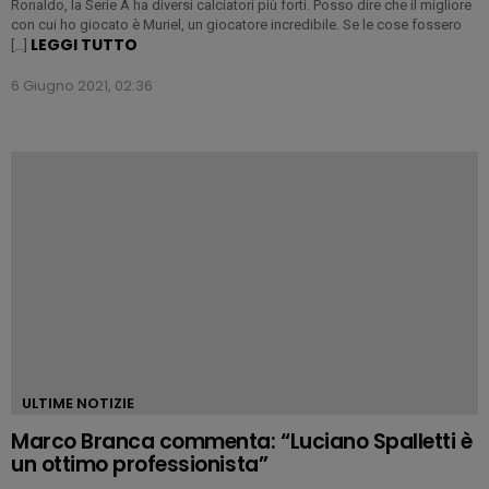
Ronaldo, la Serie A ha diversi calciatori più forti. Posso dire che il migliore
con cui ho giocato è Muriel, un giocatore incredibile. Se le cose fossero
LEGGI TUTTO
[…]
6 Giugno 2021, 02:36
ULTIME NOTIZIE
Marco Branca commenta: “Luciano Spalletti è
un ottimo professionista”