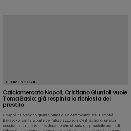
ULTIME NOTIZIE
Calciomercato Napoli, Cristiano Giuntoli vuole
Toma Basic: già respinta la richiesta del
prestito
Il Napoli ha bisogno quanto prima di un centrocampista. Tiémoué
Bakayoko non farà parte del futuro azzurro e c’è il rischio di un’altra
cessione nel reparto considerando che si parla del possibile addio di
Fabian Ruiz. Secondo il Corriere dello Sport, il club azzurro è da tempo