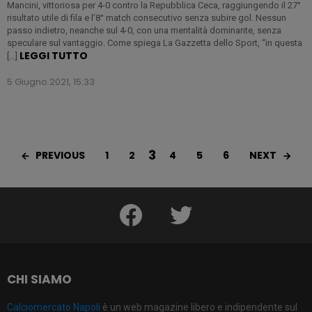
Mancini, vittoriosa per 4-0 contro la Repubblica Ceca, raggiungendo il 27°
risultato utile di fila e l’8° match consecutivo senza subire gol. Nessun
passo indietro, neanche sul 4-0, con una mentalità dominante, senza
speculare sul vantaggio. Come spiega La Gazzetta dello Sport, “in questa
LEGGI TUTTO
[…]
5 Giugno 2021, 15:33
3
PREVIOUS
NEXT
1
2
4
5
6
facebook
twitter
CHI SIAMO
Calciomercato Napoli
è un web magazine libero e indipendente sul