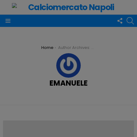
FOLLO
C
US
Menu
You are here:
Home
Author Archives: Emanuele
EMANUELE