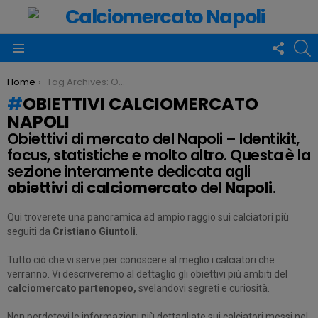
FOLLO
C
US
Menu
You are here:
Home
Tag Archives: Obiettivi CalcioMercato Napoli
OBIETTIVI CALCIOMERCATO
NAPOLI
Obiettivi di mercato del Napoli – Identikit,
focus, statistiche e molto altro. Questa è la
sezione interamente dedicata agli
obiettivi
di
calciomercato
del
Napoli
.
Qui troverete una panoramica ad ampio raggio sui calciatori più
seguiti da
Cristiano Giuntoli
.
Tutto ciò che vi serve per conoscere al meglio i calciatori che
verranno. Vi descriveremo al dettaglio gli obiettivi più ambiti del
calciomercato partenopeo,
svelandovi segreti e curiosità.
Non perdetevi le informazioni più dettagliate sui calciatori messi nel