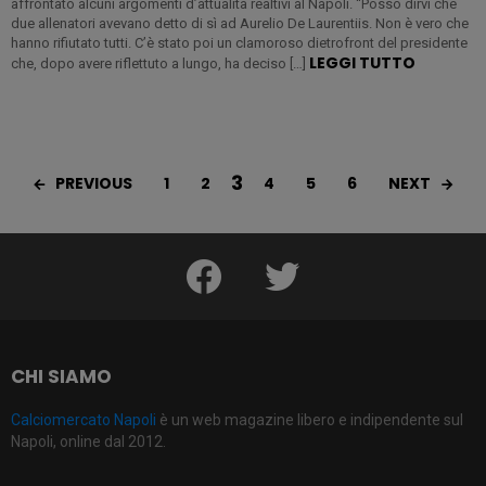
affrontato alcuni argomenti d’attualità realtivi al Napoli. “Posso dirvi che
due allenatori avevano detto di sì ad Aurelio De Laurentiis. Non è vero che
hanno rifiutato tutti. C’è stato poi un clamoroso dietrofront del presidente
LEGGI TUTTO
che, dopo avere riflettuto a lungo, ha deciso […]
3
PREVIOUS
NEXT
1
2
4
5
6
facebook
twitter
CHI SIAMO
Calciomercato Napoli
è un web magazine libero e indipendente sul
Napoli, online dal 2012.