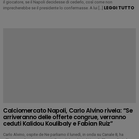
il giocatore, se il Napoli decidesse di cederlo, così come non
LEGGI TUTTO
imprecherebbe se il presidente lo confermasse. A lui […]
Calciomercato Napoli, Carlo Alvino rivela: “Se
arriveranno delle offerte congrue, verranno
ceduti Kalidou Koulibaly e Fabian Ruiz”
Carlo Alvino, ospite de Ne parliamo il lunedì, in onda su Canale 8, ha