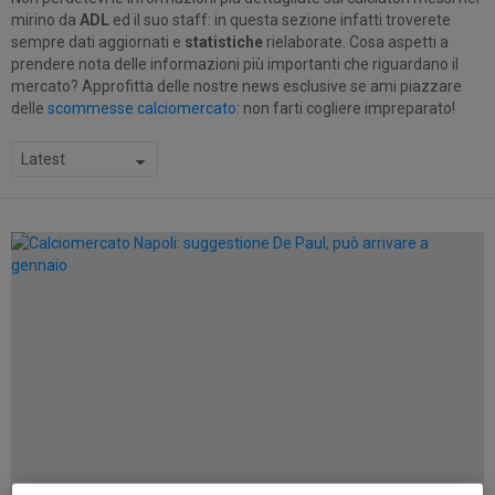
mirino da
ADL
ed il suo staff: in questa sezione infatti troverete
sempre dati aggiornati e
statistiche
rielaborate. Cosa aspetti a
prendere nota delle informazioni più importanti che riguardano il
mercato? Approfitta delle nostre news esclusive se ami piazzare
delle
scommesse calciomercato
: non farti cogliere impreparato!
SUBTERMS
LATEST
STORIES