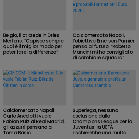
Belgio, il ct crede in Dries
Calciomercato Napoli,
Mertens: “Capisce sempre
l’obiettivo Emerson Pamieri
qual è il miglior modo per
pensa al futuro: “Roberto
poter fare la differenza”
Mancini mi ha consigliato
di cambiare squadra”
Calciomercato Napoli:
Superlega, nessuna
Carlo Ancelotti vuole
esclusione dalla
Fabian Ruiz al Real Madrid,
Champions League per la
gli azzurri pensano a
Juventus: la UEFA
Toma Basic
rischierebbe una multa