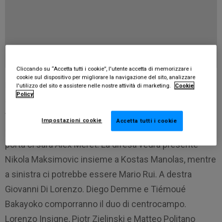
Cliccando su “Accetta tutti i cookie”, l'utente accetta di memorizzare i
cookie sul dispositivo per migliorare la navigazione del sito, analizzare
La redazione de
La Gazzetta dello Sport
ha provato ad
l'utilizzo del sito e assistere nelle nostre attività di marketing.
Cookie
Policy
anticipare le prossime scelte di Gennaro Gattuso in
vista di Napoli-Torino in programma la sera del 23
Impostazioni cookie
Accetta tutti i cookie
dicembre allo stadio Diego Armando Maradona. In
porta ci sarà Alex Meret. La difesa vedrà presente
Nikola Maksimovic insieme a Kostas Manolas, mentre
a sinistra ci potrebbe essere Mario Rui. A destra
Giovanni Di Lorenzo. Diego Demme e Tiémoué
Bakayoko comporranno il duo di centrocampo.
Lorenzo Insigne, Piotr Zielinski e Matteo Politano