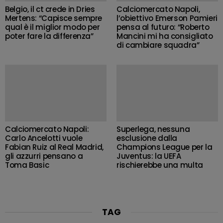
Belgio, il ct crede in Dries
Calciomercato Napoli,
Mertens: “Capisce sempre
l’obiettivo Emerson Pamieri
qual è il miglior modo per
pensa al futuro: “Roberto
poter fare la differenza”
Mancini mi ha consigliato
di cambiare squadra”
Calciomercato Napoli:
Superlega, nessuna
Carlo Ancelotti vuole
esclusione dalla
Fabian Ruiz al Real Madrid,
Champions League per la
gli azzurri pensano a
Juventus: la UEFA
Toma Basic
rischierebbe una multa
TAG