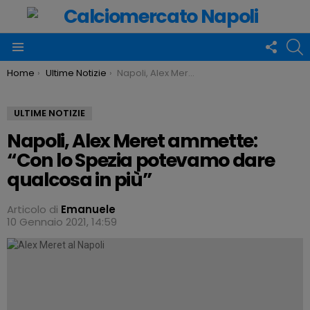
FOLLO
C
US
Menu
You are here:
Home
Ultime Notizie
Napoli, Alex Meret ammette: “Con lo Spezia potevamo dare qualcosa in più”
ULTIME NOTIZIE
Napoli, Alex Meret ammette:
“Con lo Spezia potevamo dare
qualcosa in più”
Articolo di
Emanuele
10 Gennaio 2021, 14:59