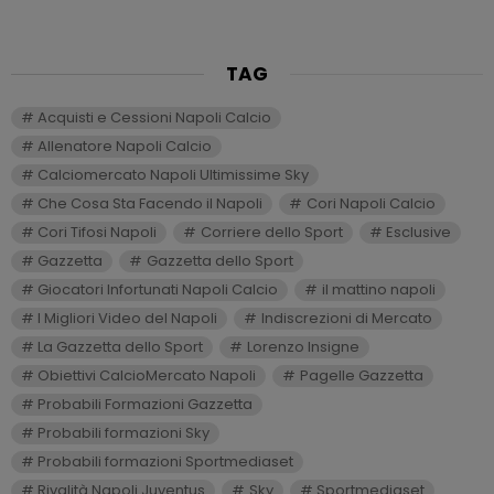
TAG
Acquisti e Cessioni Napoli Calcio
Allenatore Napoli Calcio
Calciomercato Napoli Ultimissime Sky
Che Cosa Sta Facendo il Napoli
Cori Napoli Calcio
Cori Tifosi Napoli
Corriere dello Sport
Esclusive
Gazzetta
Gazzetta dello Sport
Giocatori Infortunati Napoli Calcio
il mattino napoli
I Migliori Video del Napoli
Indiscrezioni di Mercato
La Gazzetta dello Sport
Lorenzo Insigne
Obiettivi CalcioMercato Napoli
Pagelle Gazzetta
Probabili Formazioni Gazzetta
Probabili formazioni Sky
Probabili formazioni Sportmediaset
Rivalità Napoli Juventus
Sky
Sportmediaset