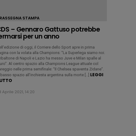
RASSEGNA STAMPA
DS – Gennaro Gattuso potrebbe
ermarsi per un anno
ll’edizione di oggi, il Corriere dello Sport apre in prima
gina con la volata alla Champions: “La Superlega siamo noi.
 ribaltone di Napoli e Lazio ha messo Juve e Milan spalle al
ro”. Al centro spazio alla Champions League attuale col
reggio nelle prima semifinale: “Il Chelsea spaventa Zidane”.
LEGGI
 basso spazio all’inchiesta argentina sulla morte […]
UTTO
 Aprile 2021, 14:20