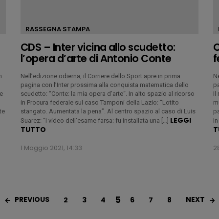
RASSEGNA STAMPA
CDS – Inter vicina allo scudetto:
C
l’opera d’arte di Antonio Conte
f
n
Nell’edizione odierna, il Corriere dello Sport apre in prima
Ne
pagina con l’Inter prossima alla conquista matematica dello
pa
le
scudetto: “Conte: la mia opera d’arte“. In alto spazio al ricorso
Il
in Procura federale sul caso Tamponi della Lazio: “Lotito
mu
te
stangato. Aumentata la pena”. Al centro spazio al caso di Luis
pa
LEGGI
Suarez: “I video dell’esame farsa: fu installata una […]
In
TUTTO
T
1 Maggio 2021, 14:33
28
5
PREVIOUS
NEXT
2
3
4
6
7
8