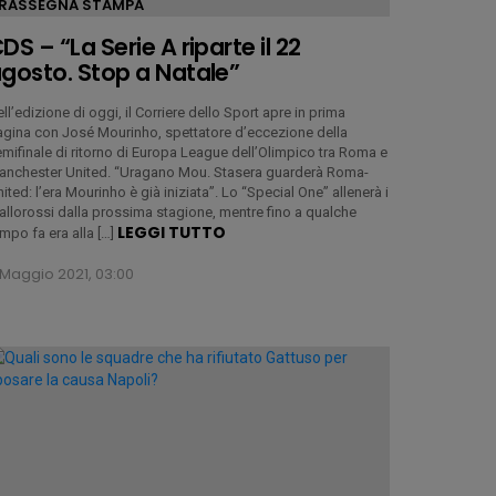
RASSEGNA STAMPA
DS – “La Serie A riparte il 22
gosto. Stop a Natale”
ll’edizione di oggi, il Corriere dello Sport apre in prima
agina con José Mourinho, spettatore d’eccezione della
mifinale di ritorno di Europa League dell’Olimpico tra Roma e
anchester United. “Uragano Mou. Stasera guarderà Roma-
ited: l’era Mourinho è già iniziata”. Lo “Special One” allenerà i
allorossi dalla prossima stagione, mentre fino a qualche
LEGGI TUTTO
mpo fa era alla […]
 Maggio 2021, 03:00