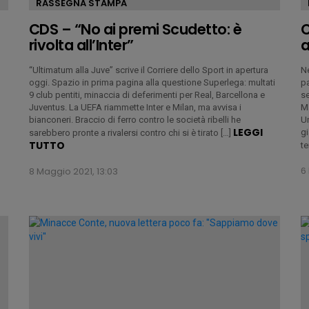
RASSEGNA STAMPA
CDS – “No ai premi Scudetto: è
C
rivolta all’Inter”
a
“Ultimatum alla Juve” scrive il Corriere dello Sport in apertura
Ne
oggi. Spazio in prima pagina alla questione Superlega: multati
p
9 club pentiti, minaccia di deferimenti per Real, Barcellona e
se
Juventus. La UEFA riammette Inter e Milan, ma avvisa i
M
bianconeri. Braccio di ferro contro le società ribelli he
Un
o
LEGGI
gi
sarebbero pronte a rivalersi contro chi si è tirato […]
TUTTO
te
6
8 Maggio 2021, 13:03