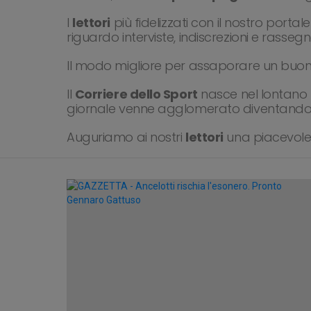
I
lettori
più fidelizzati con il nostro port
riguardo interviste, indiscrezioni e rasse
Il modo migliore per assaporare un buon 
Il
Corriere dello Sport
nasce nel lontano 
giornale venne agglomerato diventando 
Auguriamo ai nostri
lettori
una piacevole 
SUBTERMS
LATEST
STORIES