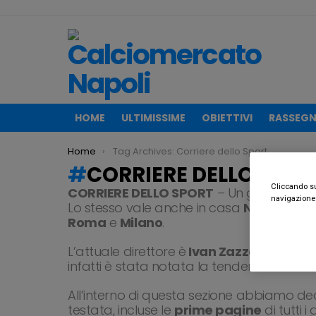
HOME
ULTIMISSIME
OBIETTIVI
RASSEGN
You are here:
Home
Tag Archives: Corriere dello Sport
CORRIERE DELLO SPOR
Cliccando su 
CORRIERE DELLO SPORT
– Un giornale che
navigazione d
Lo stesso vale anche in casa
Napoli
. Que
Roma
e
Milano
.
L’attuale direttore è
Ivan Zazzaroni
, un 
infatti è stata notata la tendenza ad una
All’interno di questa sezione abbiamo dec
testata, incluse le
prime pagine
di tutti i 