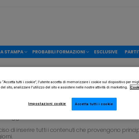
A STAMPA
PROBABILI FORMAZIONI
ESCLUSIVE
PARTI
T
“Accetta tutti i cookie”, l'utente accetta di memorizzare i cookie sul dispositivo per migl
 spesso e volentieri tende ad aprire grandi dibattiti 
el sito, analizzare l'utilizzo del sito e assistere nelle nostre attività di marketing.
Cook
sto quotidiano infatti, oltre ai partenopei, si ramifica
Impostazioni cookie
Accetta tutti i cookie
personaggio molto vicino alle vicende del
Napoli
. Dop
 maggiore attenzione verso le vicende di casa azzurr
iso di inserire tutti i contenuti che provengono pri
giorni.