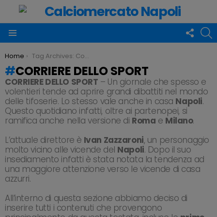
FOLLO
C
US
Menu
You are here:
Home
Tag Archives: Corriere dello Sport
CORRIERE DELLO SPORT
CORRIERE DELLO SPORT
– Un giornale che spesso e
volentieri tende ad aprire grandi dibattiti nel mondo
delle tifoserie. Lo stesso vale anche in casa
Napoli
.
Questo quotidiano infatti, oltre ai partenopei, si
ramifica anche nella versione di
Roma
e
Milano
.
L’attuale direttore è
Ivan Zazzaroni
, un personaggio
molto vicino alle vicende del
Napoli
. Dopo il suo
insediamento infatti è stata notata la tendenza ad
una maggiore attenzione verso le vicende di casa
azzurri.
All’interno di questa sezione abbiamo deciso di
inserire tutti i contenuti che provengono