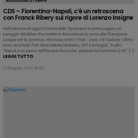
RASSEGNA STAMPA
CDS – Fiorentina-Napoli, c’è un retroscena
con Franck Ribery sul rigore di Lorenzo Insigne
Nell’edizione di oggi il Corriere dello Sport apre in prima pagina col
pareggio del Milan che rimette in discussione la corsa alla Champions
League per la Juventus, vittoriosa contro l’Inter. “Juve, c’é l’aiutone. Ultimo
turno da brividi: Pioli deve battere l’Atalanta, CR7 a Bologna”. In alto:
“Napoli a un passo dall’Europa che conta: superata la Fiorentina (2-0)”. […]
LEGGI TUTTO
17 Maggio 2021, 15:00