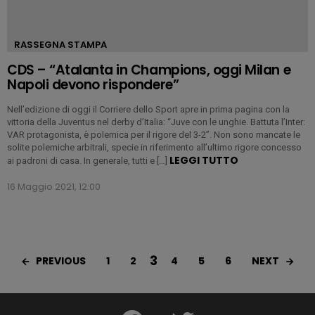
RASSEGNA STAMPA
CDS – “Atalanta in Champions, oggi Milan e
Napoli devono rispondere”
Nell’edizione di oggi il Corriere dello Sport apre in prima pagina con la
vittoria della Juventus nel derby d’Italia: “Juve con le unghie. Battuta l’Inter:
VAR protagonista, è polemica per il rigore del 3-2”. Non sono mancate le
solite polemiche arbitrali, specie in riferimento all’ultimo rigore concesso
LEGGI TUTTO
ai padroni di casa. In generale, tutti e […]
16 Maggio 2021, 12:00
3
PREVIOUS
NEXT
1
2
4
5
6
facebook
twitter