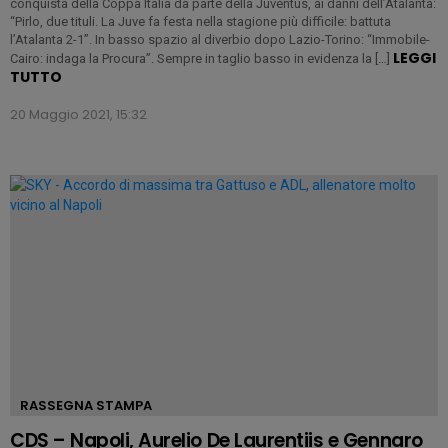
conquista della Coppa Italia da parte della Juventus, ai danni dell’Atalanta:
“Pirlo, due tituli. La Juve fa festa nella stagione più difficile: battuta
l’Atalanta 2-1”. In basso spazio al diverbio dopo Lazio-Torino: “Immobile-
LEGGI
Cairo: indaga la Procura”. Sempre in taglio basso in evidenza la […]
TUTTO
20 Maggio 2021, 15:32
RASSEGNA STAMPA
CDS – Napoli, Aurelio De Laurentiis e Gennaro