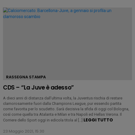
LATEST
STORIES
RASSEGNA STAMPA
CDS – “La Juve è adesso”
A dieci anni di distanza dall’ultima volta, la Juventus rischia di restare
clamorosamente fuori dalla Champions League, pur essendo partita
come favorita per lo scudetto. Sarà decisiva la sfida di oggi col Bologna,
così come quella tra Atalanta e Milan e tra Napoli ed Hellas Verona. Il
LEGGI TUTTO
Corriere dello Sport oggi in edicola titola al […]
23 Maggio 2021, 15:30