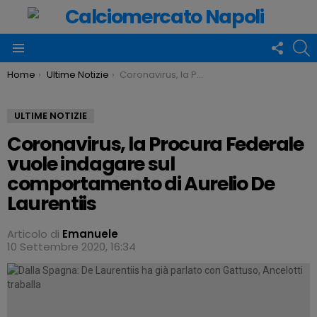
FOLLO
C
US
Menu
You are here:
Home
Ultime Notizie
Coronavirus, la Procura Federale vuole indagare sul comportamento di Aurelio De Laurentiis
ULTIME NOTIZIE
Coronavirus, la Procura Federale
vuole indagare sul
comportamento di Aurelio De
Laurentiis
Articolo di
Emanuele
10 Settembre 2020, 16:34