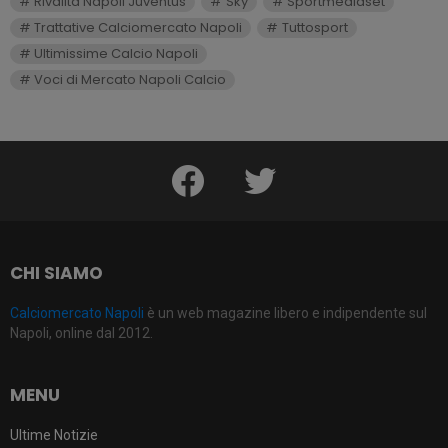
Rivalità Napoli Juventus
Sky
Sportmediaset
Trattative Calciomercato Napoli
Tuttosport
Ultimissime Calcio Napoli
Voci di Mercato Napoli Calcio
facebook
twitter
CHI SIAMO
Calciomercato Napoli
è un web magazine libero e indipendente sul
Napoli, online dal 2012.
MENU
Ultime Notizie