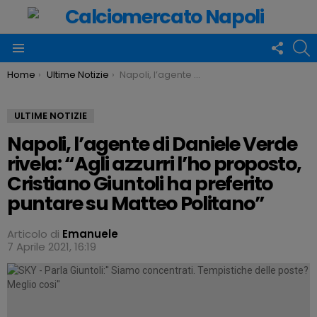
FOLLO
C
US
Menu
You are here:
Home
Ultime Notizie
Napoli, l’agente di Daniele Verde rivela: “Agli azzurri l’ho proposto, Cristiano Giuntoli ha preferito puntare su Matteo Politano”
ULTIME NOTIZIE
Napoli, l’agente di Daniele Verde
rivela: “Agli azzurri l’ho proposto,
Cristiano Giuntoli ha preferito
puntare su Matteo Politano”
Articolo di
Emanuele
7 Aprile 2021, 16:19