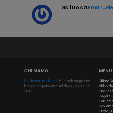
Scritto da
Emanuel
CHI SIAMO
MENU
Calciomercato Napoli
è un web magazine
Ultime N
libero e indipendente sul Napoli, online dal
Video Na
2012.
Che cosa 
Pagelle 
Calciome
Scommes
Privacy P