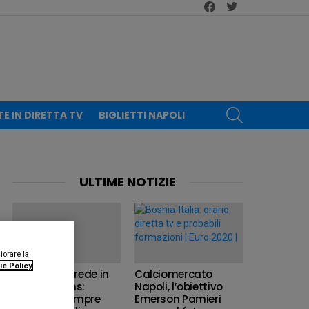
facebook
twitter
CERCA
TE IN DIRETTA TV
BIGLIETTI NAPOLI
ULTIME NOTIZIE
iorare la
ie Policy
Belgio, il ct crede in
Calciomercato
Dries Mertens:
Napoli, l’obiettivo
“Capisce sempre
Emerson Pamieri