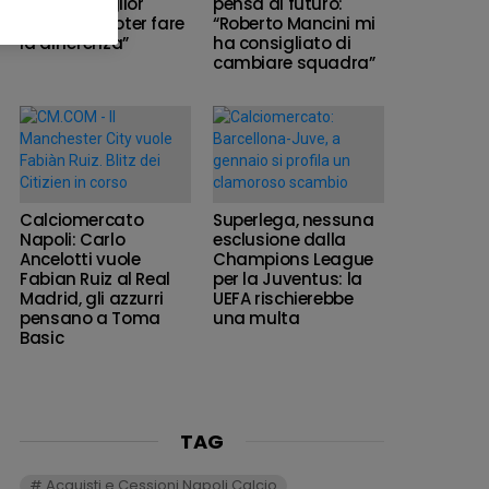
qual è il miglior
pensa al futuro:
modo per poter fare
“Roberto Mancini mi
la differenza”
ha consigliato di
cambiare squadra”
Calciomercato
Superlega, nessuna
Napoli: Carlo
esclusione dalla
Ancelotti vuole
Champions League
Fabian Ruiz al Real
per la Juventus: la
Madrid, gli azzurri
UEFA rischierebbe
pensano a Toma
una multa
Basic
TAG
Acquisti e Cessioni Napoli Calcio