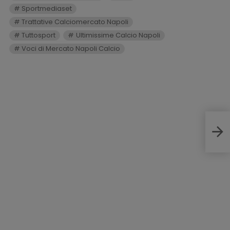
Sportmediaset
Trattative Calciomercato Napoli
Tuttosport
Ultimissime Calcio Napoli
Voci di Mercato Napoli Calcio
Paul
Napo
non 