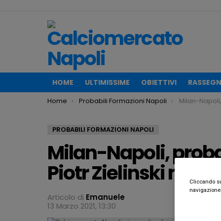
HOME
ULTIMISSIME
OBIETTIVI
RASSEGN
You are here:
Home
Probabili Formazioni Napoli
Milan-Napoli, probabili fo
PROBABILI FORMAZIONI NAPOLI
Milan-Napoli, proba
Piotr Zielinski mezz
Cliccando su 
navigazione d
Articolo di
Emanuele
13 Marzo 2021, 13:30