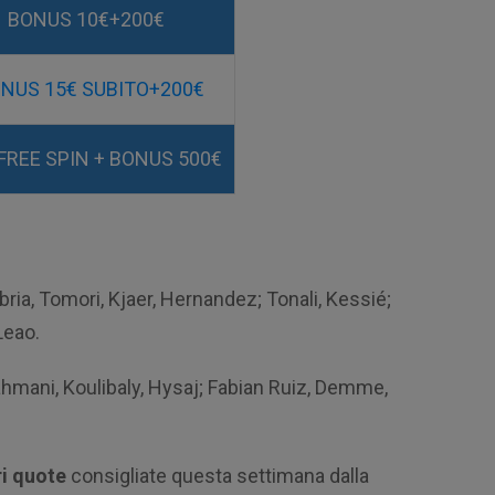
BONUS 10€+200€
NUS 15€ SUBITO+200€
FREE SPIN + BONUS 500€
ia, Tomori, Kjaer, Hernandez; Tonali, Kessié;
Leao.
ahmani, Koulibaly, Hysaj; Fabian Ruiz, Demme,
i quote
consigliate questa settimana dalla