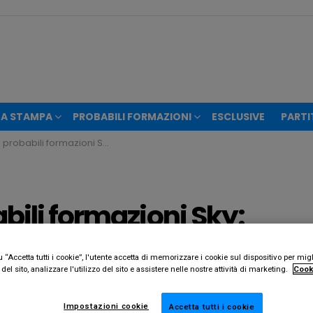
A STAMPA
PROBABILI FORMAZIONI
ESCLUSIVE
PARTI
rmazioni Sky: Piotr Zielinski mezzala nel 4-3-3
bili formazioni Sky:
ala nel 4-3-3
“Accetta tutti i cookie”, l'utente accetta di memorizzare i cookie sul dispositivo per migl
el sito, analizzare l'utilizzo del sito e assistere nelle nostre attività di marketing.
Cook
Impostazioni cookie
Accetta tutti i cookie