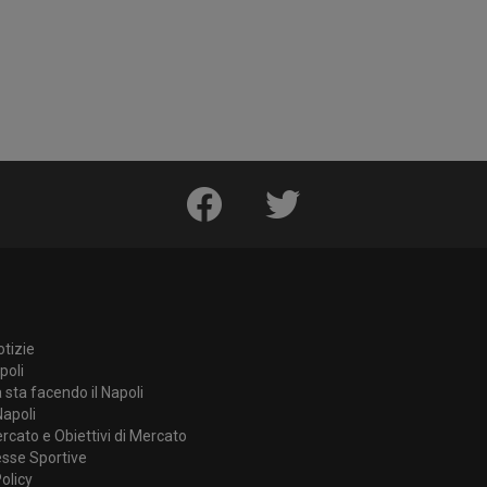
e
facebook
twitter
otizie
poli
sta facendo il Napoli
Napoli
rcato e Obiettivi di Mercato
se Sportive
olicy