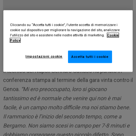
Cliccando su “Accetta tutti i cookie”, l'utente accetta di memorizzare i
cookie sul dispositivo per migliorare la navigazione del sito, analizzare
l'utilizzo del sito e assistere nelle nostre attività di marketing.
Cookie
Policy
Impostazioni cookie
Accetta tutti i cookie
Il tecnico del Napoli Gennaro Gattuso ha parlato in
conferenza stampa al termine della gara vinta contro il
Genoa.
“Mi ero preoccupato, loro si giocano
tantissimo ed è normale che venire qui non è mai
facile, è un campo molto difficile ma noi stiamo bene.
Il rammarico è l’inizio del secondo tempo, come a
Bergamo. Non siamo scesi in campo per 7-8 minuti e
dobbiamo correggere questo piccolo difetto. Sono