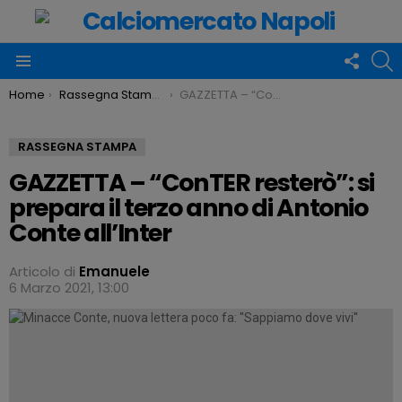
FOLLO
C
US
Menu
You are here:
Home
Rassegna Stampa
GAZZETTA – “ConTER resterò”: si prepara il terzo anno di Antonio Conte all’Inter
RASSEGNA STAMPA
GAZZETTA – “ConTER resterò”: si
prepara il terzo anno di Antonio
Conte all’Inter
Articolo di
Emanuele
6 Marzo 2021, 13:00