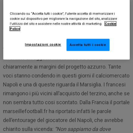
Cliccando su “Accetta tutti i cookie”, l'utente accetta di memorizzare i
cookie sul dispositivo per migliorare la navigazione del sito, analizzare
l'utilizzo del sito e assistere nelle nostre attività di marketing.
Cookie
Policy
Il futuro di Faouzi Ghoulam continua a far interrogare i
Impostazioni cookie
Accetta tutti i cookie
tifosi sul destino del Napoli. Ormai l’algerino è
diventato un oggetto misterioso ed è finito
chiaramente ai margini del progetto azzurro. Tante
voci stanno condendo in questi giorni il calciomercato
Napoli e una di queste riguarda il Marsiglia. I francesi
rimangono i più vicini all’acquisto del terzino, anche se
non sembra tutto cosi scontato. Dalla Francia il portale
marseillefootball.fr ha riportato infatti le parole
dell’entourage del giocatore del Napoli, che avrebbe
chiarito sulla vicenda:
“Non sappiamo da dove