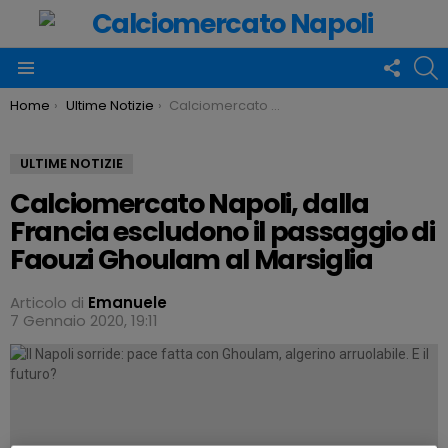
FOLLO
C
US
Menu
You are here:
Home
Ultime Notizie
Calciomercato Napoli, dalla Francia escludono il passaggio di Faouzi Ghoulam al Marsiglia
ULTIME NOTIZIE
Calciomercato Napoli, dalla
Francia escludono il passaggio di
Faouzi Ghoulam al Marsiglia
Articolo di
Emanuele
7 Gennaio 2020, 19:11