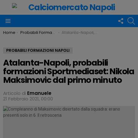
FOLLO
C
US
Menu
You are here:
Home
Probabili Formazioni Napoli
Atalanta-Napoli, probabili formazioni Sportmediaset: Nikola Maksimovic dal primo minuto
PROBABILI FORMAZIONI NAPOLI
Atalanta-Napoli, probabili
formazioni Sportmediaset: Nikola
Maksimovic dal primo minuto
Articolo di
Emanuele
21 Febbraio 2021, 00:00