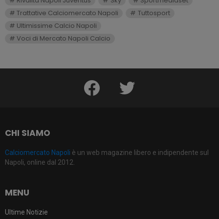
Rivalità Napoli Juventus
Sky
Sportmediaset
Trattative Calciomercato Napoli
Tuttosport
Ultimissime Calcio Napoli
Voci di Mercato Napoli Calcio
facebook
twitter
CHI SIAMO
Calciomercato Napoli
è un web magazine libero e indipendente sul
Napoli, online dal 2012.
MENU
Ultime Notizie