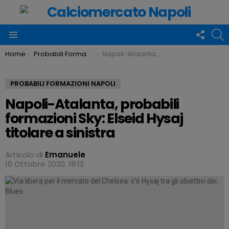
FOLLO
C
US
Menu
You are here:
Home
Probabili Formazioni Napoli
Napoli-Atalanta, probabili formazioni Sky: Elseid Hysaj titolare a sinistra
PROBABILI FORMAZIONI NAPOLI
Napoli-Atalanta, probabili
formazioni Sky: Elseid Hysaj
titolare a sinistra
Articolo di
Emanuele
16 Ottobre 2020, 18:12