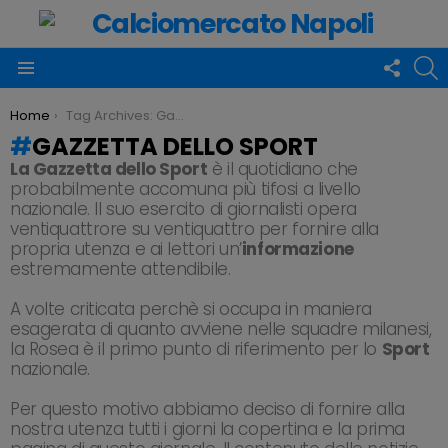
FOLLO
C
US
Menu
You are here:
Home
Tag Archives: Gazzetta dello Sport
GAZZETTA DELLO SPORT
La Gazzetta dello Sport
è il quotidiano che
probabilmente accomuna più tifosi a livello
nazionale. Il suo esercito di giornalisti opera
ventiquattrore su ventiquattro per fornire alla
propria utenza e ai lettori un’
informazione
estremamente attendibile.
A volte criticata perchè si occupa in maniera
esagerata di quanto avviene nelle squadre milanesi,
la Rosea è il primo punto di riferimento per lo
Sport
nazionale.
Per questo motivo abbiamo deciso di fornire alla
nostra utenza tutti i giorni la copertina e la prima