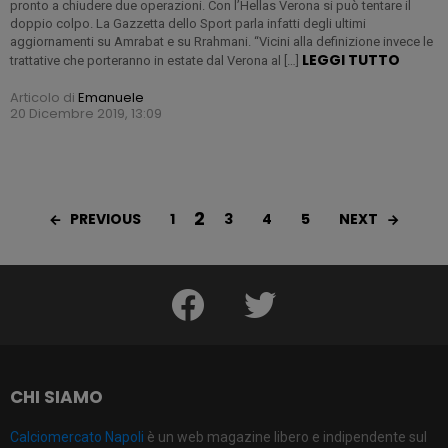
pronto a chiudere due operazioni. Con l’Hellas Verona si può tentare il
doppio colpo. La Gazzetta dello Sport parla infatti degli ultimi
aggiornamenti su Amrabat e su Rrahmani. “Vicini alla definizione invece le
LEGGI TUTTO
trattative che porteranno in estate dal Verona al […]
Articolo di
Emanuele
20 Dicembre 2019, 13:09
2
PREVIOUS
NEXT
1
3
4
5
facebook
twitter
CHI SIAMO
Calciomercato Napoli
è un web magazine libero e indipendente sul