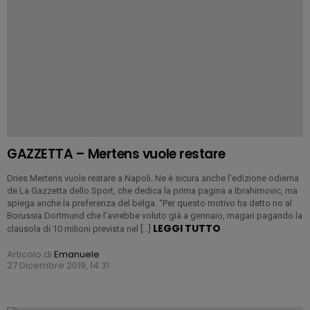
GAZZETTA – Mertens vuole restare
Dries Mertens vuole restare a Napoli. Ne è sicura anche l’edizione odierna
de La Gazzetta dello Sport, che dedica la prima pagina a Ibrahimovic, ma
spiega anche la preferenza del belga. “Per questo motivo ha detto no al
Borussia Dortmund che l’avrebbe voluto già a gennaio, magari pagando la
LEGGI TUTTO
clausola di 10 milioni prevista nel […]
Articolo di
Emanuele
27 Dicembre 2019, 14:31