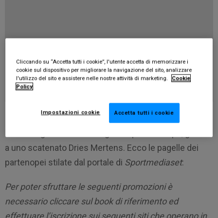
Cliccando su “Accetta tutti i cookie”, l'utente accetta di memorizzare i
cookie sul dispositivo per migliorare la navigazione del sito, analizzare
l'utilizzo del sito e assistere nelle nostre attività di marketing.
Cookie
Policy
Impostazioni cookie
Accetta tutti i cookie
Il Napoli ha vinto per 0-2 in casa della Roma. Gli azzurri
hanno segnato entrambi i gol nel primo tempo, grazie
a uno scatenato Dries Mertens. Ecco le pagelle dei
partenopei stilate dal portale di
Sportmediaset
:
Per poter sfruttare le seguenti promozioni è
necessario cliccare sul book di riferimento ed
effettuare l’iscrizione sui seguenti siti che operano in