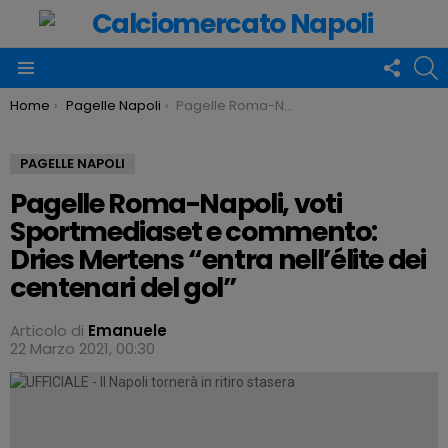
FOLLO
C
US
Menu
You are here:
Home
Pagelle Napoli
Pagelle Roma-Napoli, voti Sportmediaset e commento: Dries Mertens “entra nell’élite dei centenari del gol”
PAGELLE NAPOLI
Pagelle Roma-Napoli, voti
Sportmediaset e commento:
Dries Mertens “entra nell’élite dei
centenari del gol”
Articolo di
Emanuele
22 Marzo 2021, 00:30