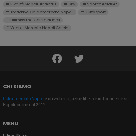
Rivalità Napoli Juventus
Sky
Sportmediaset
Trattative Calciomercato Napoli
Tuttosport
Ultimissime Calcio Napoli
Voci di Mercato Napoli Calcio
facebook
twitter
CHI SIAMO
Calciomercato Napoli
è un web magazine libero e indipendente sul
Napoli, online dal 2012.
MENU
Ultime Notizie