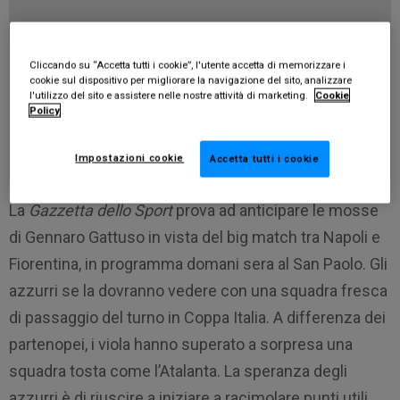
Cliccando su “Accetta tutti i cookie”, l'utente accetta di memorizzare i
cookie sul dispositivo per migliorare la navigazione del sito, analizzare
l'utilizzo del sito e assistere nelle nostre attività di marketing.
Cookie
Policy
Impostazioni cookie
Accetta tutti i cookie
La
Gazzetta dello Sport
prova ad anticipare le mosse
di Gennaro Gattuso in vista del big match tra Napoli e
Fiorentina, in programma domani sera al San Paolo. Gli
azzurri se la dovranno vedere con una squadra fresca
di passaggio del turno in Coppa Italia. A differenza dei
partenopei, i viola hanno superato a sorpresa una
squadra tosta come l’Atalanta. La speranza degli
azzurri è di riuscire a iniziare a racimolare punti utili