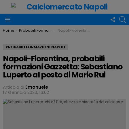
FOLLO
C
US
Menu
You are here:
Home
Probabili Formazioni Napoli
Napoli-Fiorentina, probabili formazioni Gazzetta: Sebastiano Luperto al posto di Mario Rui
PROBABILI FORMAZIONI NAPOLI
Napoli-Fiorentina, probabili
formazioni Gazzetta: Sebastiano
Luperto al posto di Mario Rui
Articolo di
Emanuele
17 Gennaio 2020, 16:02