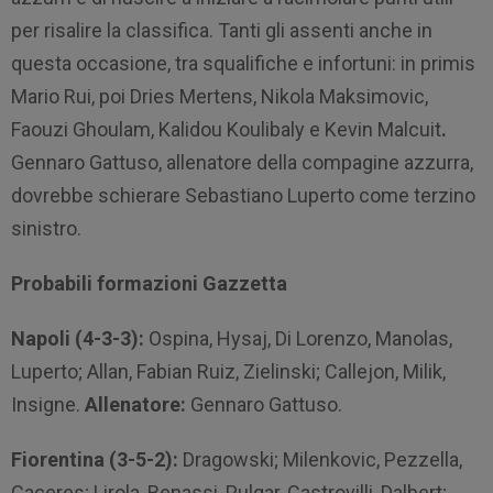
per risalire la classifica. Tanti gli assenti anche in
questa occasione, tra squalifiche e infortuni: in primis
Mario Rui, poi Dries Mertens, Nikola Maksimovic,
Faouzi Ghoulam, Kalidou Koulibaly e Kevin Malcuit
.
Gennaro Gattuso, allenatore della compagine azzurra,
dovrebbe schierare Sebastiano Luperto come terzino
sinistro.
Probabili formazioni Gazzetta
Napoli (4-3-3):
Ospina, Hysaj, Di Lorenzo, Manolas,
Luperto; Allan, Fabian Ruiz, Zielinski; Callejon, Milik,
Insigne.
Allenatore:
Gennaro Gattuso.
Fiorentina (3-5-2):
Dragowski; Milenkovic, Pezzella,
Caceres; Lirola, Benassi, Pulgar, Castrovilli, Dalbert;