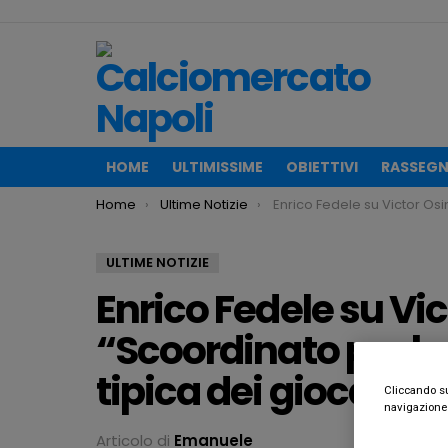
HOME
ULTIMISSIME
OBIETTIVI
RASSEGN
You are here:
Home
Ultime Notizie
Enrico Fedele su Victor Osimhen: “Scoordinato per la conformazione fisica tipica
ULTIME NOTIZIE
Enrico Fedele su Vi
“Scoordinato per la
tipica dei giocatori 
Cliccando su 
navigazione d
Articolo di
Emanuele