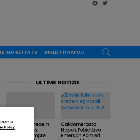
facebook
twitter
CERCA
TE IN DIRETTA TV
BIGLIETTI NAPOLI
ULTIME NOTIZIE
iorare la
Belgio, il ct crede in
Calciomercato
ie Policy
Dries Mertens:
Napoli, l’obiettivo
“Capisce sempre
Emerson Pamieri