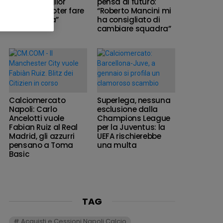
qual è il miglior
pensa al futuro:
modo per poter fare
“Roberto Mancini mi
la differenza”
ha consigliato di
cambiare squadra”
Calciomercato
Superlega, nessuna
Napoli: Carlo
esclusione dalla
Ancelotti vuole
Champions League
Fabian Ruiz al Real
per la Juventus: la
Madrid, gli azzurri
UEFA rischierebbe
pensano a Toma
una multa
Basic
TAG
Acquisti e Cessioni Napoli Calcio