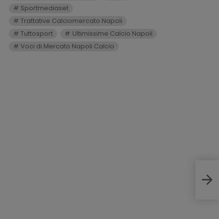
Sportmediaset
Trattative Calciomercato Napoli
Tuttosport
Ultimissime Calcio Napoli
Voci di Mercato Napoli Calcio
Deli
“A N
non 