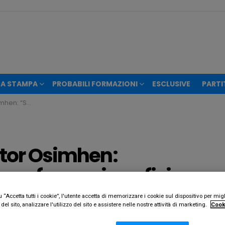
A STAMPA
PROBABILI FORMAZIONI
ESCLUSIVE
PARTI
 dei giocatori di colore”
ctor Osimhen:
 conformazione fisica
di colore”
“Accetta tutti i cookie”, l'utente accetta di memorizzare i cookie sul dispositivo per migl
el sito, analizzare l'utilizzo del sito e assistere nelle nostre attività di marketing.
Cook