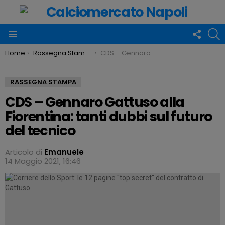
FOLLO
C
US
Menu
You are here:
Home
Rassegna Stampa
CDS – Gennaro Gattuso alla Fiorentina: tanti dubbi sul futuro del tecnico
RASSEGNA STAMPA
CDS – Gennaro Gattuso alla
Fiorentina: tanti dubbi sul futuro
del tecnico
Articolo di
Emanuele
14 Maggio 2021, 16:46