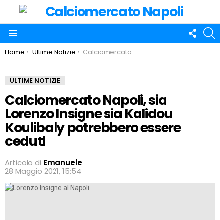
FOLLO
C
US
Menu
You are here:
Home
Ultime Notizie
Calciomercato Napoli, sia Lorenzo Insigne sia Kalidou Koulibaly potrebbero essere ceduti
ULTIME NOTIZIE
Calciomercato Napoli, sia
Lorenzo Insigne sia Kalidou
Koulibaly potrebbero essere
ceduti
Articolo di
Emanuele
28 Maggio 2021, 15:54