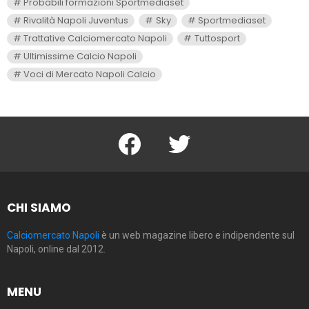
Probabili formazioni Sportmediaset
Rivalità Napoli Juventus
Sky
Sportmediaset
Trattative Calciomercato Napoli
Tuttosport
Ultimissime Calcio Napoli
Voci di Mercato Napoli Calcio
facebook
twitter
CHI SIAMO
Calciomercato Napoli
è un web magazine libero e indipendente sul
Napoli, online dal 2012.
MENU