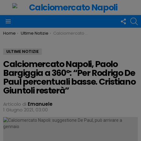
FOLLO
C
US
Menu
You are here:
Home
Ultime Notizie
Calciomercato Napoli, Paolo Bargiggia a 360°: “Per Rodrigo De Paul percentuali basse. Cristiano Giuntoli resterà”
ULTIME NOTIZIE
Calciomercato Napoli, Paolo
Bargiggia a 360°: “Per Rodrigo De
Paul percentuali basse. Cristiano
Giuntoli resterà”
Articolo di
Emanuele
1 Giugno 2021, 03:00