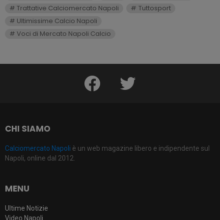
Trattative Calciomercato Napoli
Tuttosport
Ultimissime Calcio Napoli
Voci di Mercato Napoli Calcio
facebook
twitter
CHI SIAMO
Calciomercato Napoli
è un web magazine libero e indipendente sul
Napoli, online dal 2012.
MENU
Ultime Notizie
Video Napoli