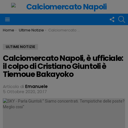
FOLLO
C
US
Menu
You are here:
Home
Ultime Notizie
Calciomercato Napoli, è ufficiale: il colpo di Cristiano Giuntoli è Tiemoue Bakayoko
ULTIME NOTIZIE
Calciomercato Napoli, è ufficiale:
il colpo di Cristiano Giuntoli è
Tiemoue Bakayoko
Articolo di
Emanuele
5 Ottobre 2020, 20:17