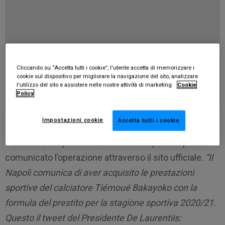
Cliccando su “Accetta tutti i cookie”, l'utente accetta di memorizzare i
cookie sul dispositivo per migliorare la navigazione del sito, analizzare
l'utilizzo del sito e assistere nelle nostre attività di marketing.
Cookie
Policy
Impostazioni cookie
Accetta tutti i cookie
Il Napoli ha annunciato ufficialmente l’arrivo di
Tiemoue Bakayoko in azzurro. Il club partenopeo ha
comunicato l’operazione attraverso il sito ufficiale.
“Il
Napoli comunica di aver acquisito le prestazioni
sportive del calciatore Tiémoué Bakayoko con la
formula del prestito per la stagione sportiva 2020/21.
Questo il tweet del Presidente De Laurentiis: