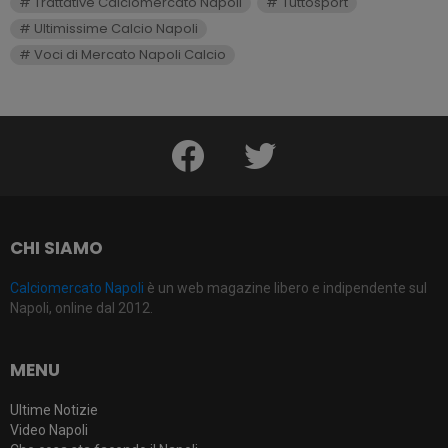
Trattative Calciomercato Napoli
Tuttosport
Ultimissime Calcio Napoli
Voci di Mercato Napoli Calcio
facebook
twitter
CHI SIAMO
Calciomercato Napoli
è un web magazine libero e indipendente sul
Napoli, online dal 2012.
MENU
Ultime Notizie
Video Napoli